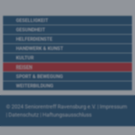
GESELLIGKEIT
GESUNDHEIT
HELFERDIENSTE
HANDWERK & KUNST
KULTUR
REISEN
SPORT & BEWEGUNG
WEITERBILDUNG
© 2024
Seniorentreff Ravensburg e.V.
|
Impressum
|
Datenschutz
|
Haftungsausschluss