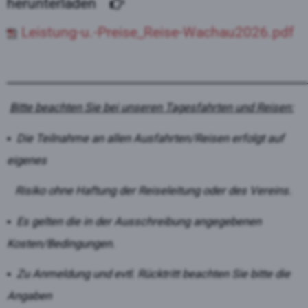
herunterladen
Leistung-u.-Preise_Reise-Wachau2026.pdf
________________________________________________
Bitte beachten Sie bei unseren Tagesfahrten und Reisen:
▪ Die Teilnahme an allen Ausfahrten/Reisen erfolgt auf
eigenes
Risiko ohne Haftung der Reiseleitung oder des Vereins.
▪ Es gelten die in der Ausschreibung angegebenen
Kosten/Bedingungen.
▪ Zu Anmeldung und evtl. Rücktritt beachten Sie bitte die
Angaben