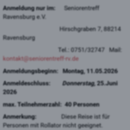
Anmeldung nur im:
Seniorentreff
Ravensburg e.V.
Hirschgraben 7, 88214
Ravensburg
Tel.: 0751/32747 Mail:
kontakt@seniorentreff-rv.de
Anmeldungsbeginn: Montag, 11.05.2026
Anmeldeschluss:
Donnerstag,
25.Juni
2026
max. Teilnehmerzahl: 40 Personen
Anmerkung:
Diese Reise ist für
Personen mit Rollator nicht geeignet.