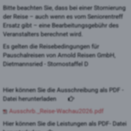
Bitte beachten Sie, dass bei einer Stornierung
der Reise – auch wenn es vom Seniorentreff
Ersatz gibt – eine Bearbeitungsgebühr des
Veranstalters berechnet wird.
Es gelten die Reisebedingungen für
Pauschalreisen von Arnold Reisen GmbH,
Dietmannsried - Stornostaffel D
Hier können Sie die Ausschreibung als PDF -
Datei herunterladen
Ausschrb._Reise-Wachau2026.pdf
Hier können Sie die Leistungen als PDF- Datei