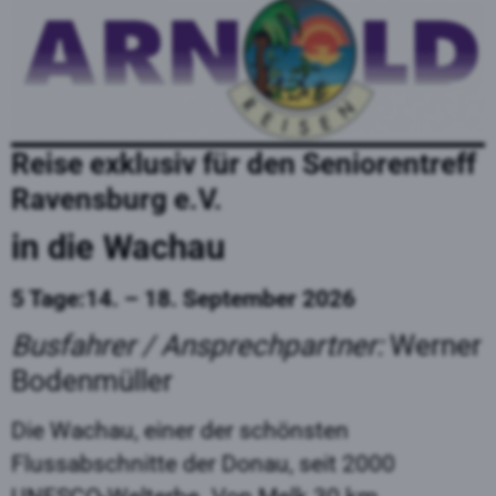
Reise exklusiv für den
Seniorentreff
Ravensburg e.V.
in die
Wachau
5 Tage:14.
– 18. September 2026
Busfahrer / Ansprechpartner:
Werner
Bodenmüller
Die Wachau, einer der schönsten
Flussabschnitte der Donau, seit 2000