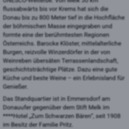
UNESCO-Welterbe. Von Melk 30 km
flussabwärts bis vor Krems hat sich die
Donau bis zu 800 Meter tief in die Hochfläche
der böhmischen Masse eingegraben und
formte eine der berühmtesten Regionen
Österreichs. Barocke Klöster, mittelalterliche
Burgen, reizvolle Winzerdörfer in der von
Weinreben übersäten Terrassenlandschaft,
geschichtsträchtige Plätze. Dazu eine gute
Küche und beste Weine – ein Erlebnisland für
Genießer.
Das Standquartier ist in Emmersdorf am
Donauufer gegenüber dem Stift Melk im
****Hotel „Zum Schwarzen Bären“, seit 1908
im Besitz der Familie Pritz.