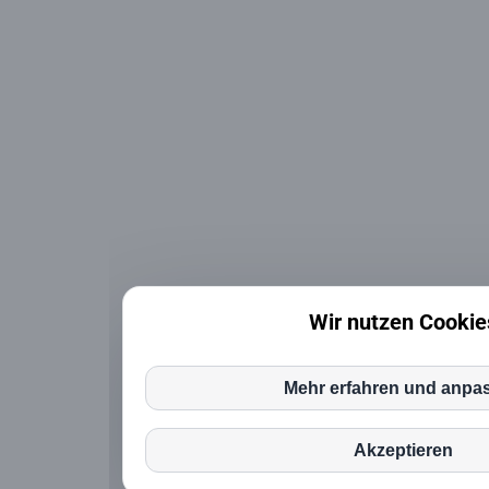
Wir nutzen Cookie
Diese Website oder ihre Tools von Drittanbiet
personenbezogene Daten (z. B. Browserdaten
Mehr erfahren und anpa
verwenden Cookies oder andere Kennungen, d
Funktionsweise erforderlich sind und zur Err
Akzeptieren
Cookie-Richtlinien angegebenen Zwecke erfor