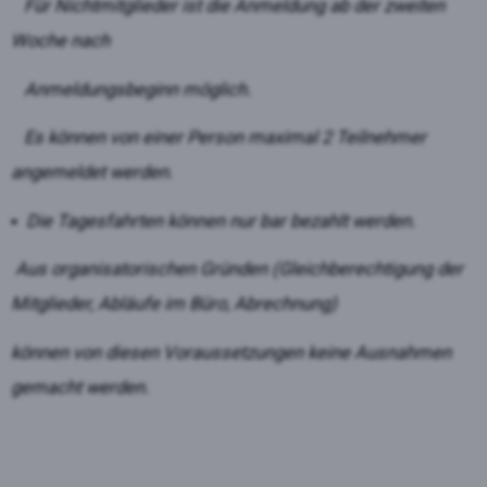
Für Nichtmitglieder ist die Anmeldung ab der zweiten
Woche nach
Anmeldungsbeginn möglich.
Es können von einer Person maximal 2 Teilnehmer
angemeldet werden.
▪ Die Tagesfahrten können nur bar bezahlt werden.
Aus organisatorischen Gründen (Gleichberechtigung der
Mitglieder,
Abläufe im Büro, Abrechnung)
können von diesen Voraussetzungen keine Ausnahmen
gemacht werden.