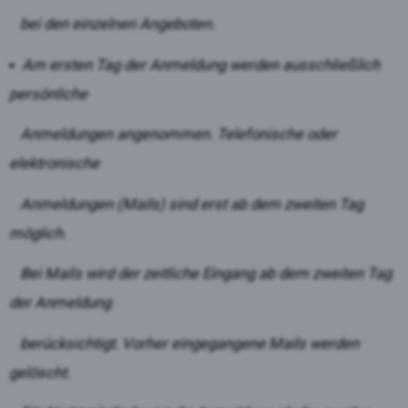
bei den einzelnen Angeboten.
▪ Am ersten Tag der Anmeldung werden ausschließlich
persönliche
Anmeldungen angenommen. Telefonische oder
elektronische
Anmeldungen (Mails) sind erst ab dem zweiten Tag
möglich.
Bei Mails wird der zeitliche Eingang ab dem zweiten Tag
der Anmeldung
berücksichtigt. Vorher eingegangene Mails werden
gelöscht.