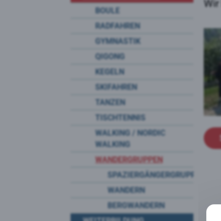
Wir
BOULE
RADFAHREN
GYMNASTIK
QIGONG
KEGELN
SKIFAHREN
TANZEN
TISCHTENNIS
WALKING / NORDIC
WALKING
WANDERGRUPPEN
SPAZIERGÄNGERGRUPPE
WANDERN
BERGWANDERN
WEITERBILDUNG