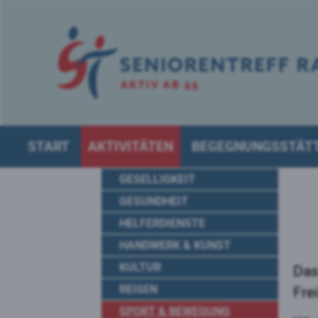
START
AKTIVITÄTEN
BEGEGNUNGSSTÄT
GESELLIGKEIT
GESUNDHEIT
HELFERDIENSTE
HANDWERK & KUNST
KULTUR
Das
REISEN
Fre
SPORT & BEWEGUNG