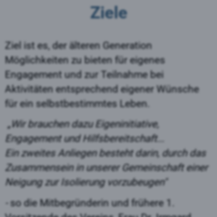
Ziele
Ziel
ist es, der älteren Generation
Möglichkeiten zu bieten für eigenes
Engagement und zur
Teilnahme bei
Aktivitäten entsprechend eigener Wünsche
für ein selbstbestimmtes Leben.
„Wir brauchen dazu Eigeninitiative,
Engagement und Hilfsbereitschaft...
Ein zweites Anliegen besteht darin, durch das
Zusammensein in unserer Gemeinschaft einer
Neigung zur Isolierung vorzubeugen"
-
so die Mitbegründerin und frühere 1.