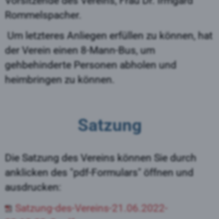
Vorsitzende des Vereins, Frau Dr. Irmgard
Rommelspacher.
Um letzteres Anliegen erfüllen zu können, hat
der Verein einen 8-Mann-Bus, um
gehbehinderte
Personen abholen und
heimbringen zu können.
Satzung
Die Satzung des Vereins können Sie durch
anklicken des "pdf-Formulars" öffnen und
ausdrucken:
Satzung-des-Vereins-21.06.2022-